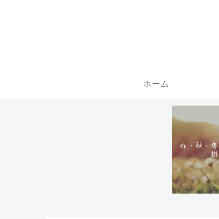
ホーム
春・秋・冬
掛