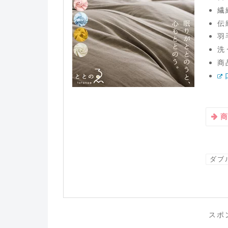
繊
伝
羽
洗
商
ダブ
スポ