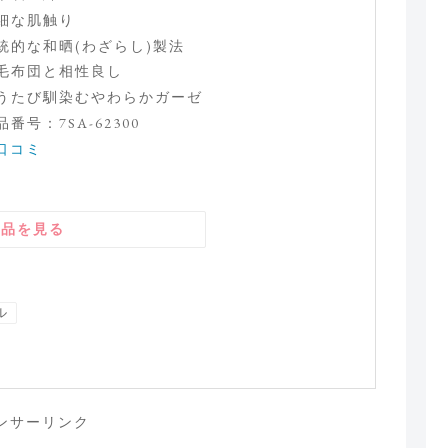
細な肌触り
統的な和晒(わざらし)製法
毛布団と相性良し
うたび馴染むやわらかガーゼ
品番号：7SA-62300
口コミ
商品を見る
ル
ンサーリンク