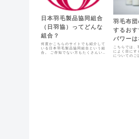
日本羽毛製品協同組合
羽毛布団
（日羽協）ってどんな
するおす
組合？
パワーは
何度かこちらのサイトでも紹介して
やゴール
こちらでは、
いる日本羽毛製品協同組合という組
によく目にす
合。 ご存知でない方もたくさんいら
関係もご
についてのご
っしゃるかと思いますので、こちら
使われており
にて日本羽毛製品協同組合のご紹介
た、かさ高や
をしていきたいと思います。 日本羽
係性について
毛製品協同組合とは 日本羽毛製品協
ます。 今年
同組合とは...
毛のダウンパ.