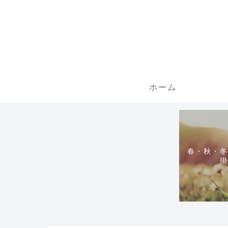
ホーム
春・秋・冬
掛