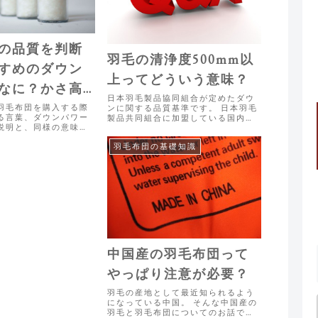
の品質を判断
羽毛の清浄度500mm以
すめのダウン
上ってどういう意味？
なに？かさ高
日本羽毛製品協同組合が定めたダウ
ドラベルとの
羽毛布団を購入する際
ンに関する品質基準です。 日本羽毛
る言葉、ダウンパワー
製品共同組合に加盟している国内羽
紹介
説明と、同様の意味で
毛メーカーが商品を販売するために
違いが分かりづらかっ
は、羽毛の洗浄において透明度５０
羽毛布団の基礎知識
ゴールドラベルとの関
０mm以上の基準に達している必要が
も合わせてご紹介致し
あります。 羽毛の洗浄は、羽毛布団
の冬はこれがおすすめ 羽
の品質決め...
..
中国産の羽毛布団って
やっぱり注意が必要？
羽毛の産地として最近知られるよう
になっている中国。 そんな中国産の
羽毛と羽毛布団についてのお話で