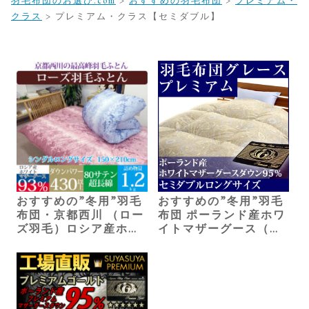
羽毛布団のお選び.com
>
おすすめの羽毛布団
>
プレミアム・
クラス
>
プレミアム・クラス【セミダブル】
おすすめの”冬用”羽毛
おすすめの”冬用”羽毛
布団・京都西川 （ロー
布団 ポーランド産ホワ
ズ羽毛）ロシア産ホワ
イトマザーグース（セ
イトマザーグース（シ
ミダブル）100,960円
ングル）110,000円