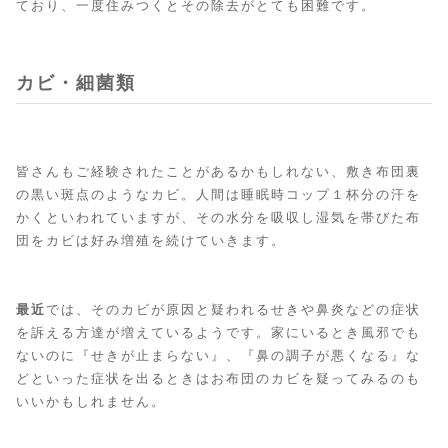
ており、一度住みつくとその除去がとても困難です。
カビ・細菌類
皆さんもご経験されたことがあるかもしれない、敷き布団裏
の黒い斑点のようなカビ。人間は睡眠時コップ１杯分の汗を
かくといわれていますが、その水分を吸収し湿気を帯びた布
団をカビは好み増殖を続けていきます。
最近
では、そのカビが原因と疑われるせきや鼻炎などの症状
を訴える方達が増えているようです。家にいるとき風邪でも
ないのに『せきが止まらない』、『鼻の調子が悪くなる』な
どといった症状を出るときはお布団のカビを疑ってみるのも
いいかもしれません。