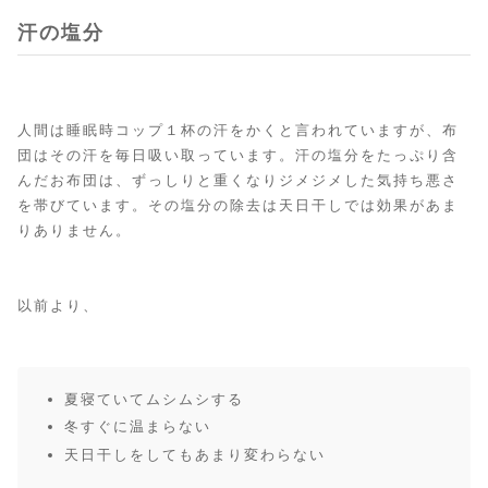
汗の塩分
人間は睡眠時コップ１杯の汗をかくと言われていますが、布
団はその汗を毎日吸い取っています。汗の塩分をたっぷり含
んだお布団は、ずっしりと重くなりジメジメした気持ち悪さ
を帯びています。その塩分の除去は天日干しでは効果があま
りありません。
以前より、
夏寝ていてムシムシする
冬すぐに温まらない
天日干しをしてもあまり変わらない