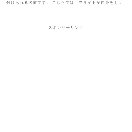
付けられる名前です。 こちらでは、当サイトが自身をもっ
ておすすめする京都西川のローズ羽毛ふとんについてご紹
介を致します。 今年の冬はこれ...
スポンサーリンク