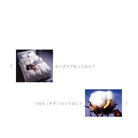
ローズラグゼってなに？
GIZA（ギザ）45ってなに？