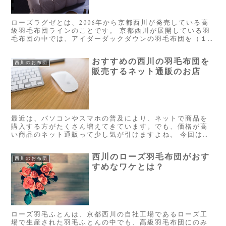
ローズラグゼとは、2006年から京都西川が発売している高
級羽毛布団ラインのことです。 京都西川が展開している羽
毛布団の中では、アイダーダックダウンの羽毛布団を（１
００万円以上）のような特別な羽毛布団を除けば、実質的
には最高級ラインと言えます...
おすすめの西川の羽毛布団を
西川のお布団
販売するネット通販のお店
最近は、パソコンやスマホの普及により、ネットで商品を
購入する方がたくさん増えてきています。でも、価格が高
い商品のネット通販って少し気が引けますよね。 今回は、
西川の羽毛布団を販売する信用できるネット通販のお店を
いくつかご紹介致します。 羽毛...
西川のローズ羽毛布団がおす
西川のお布団
すめなワケとは？
ローズ羽毛ふとんは、京都西川の自社工場であるローズ工
場で生産された羽毛ふとんの中でも、高級羽毛布団にのみ