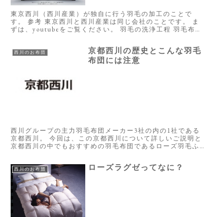
東京西川（西川産業）が独自に行う羽毛の加工のことで
す。 参考 東京西川と西川産業は同じ会社のことです。 ま
ずは、youtubeをご覧ください。 羽毛の洗浄工程 羽毛布団
を作る時にとっても重要な工程の１つとして『羽毛の洗
浄』というものがありま...
京都西川の歴史とこんな羽毛
西川のお布団
布団には注意
西川グループの主力羽毛布団メーカー3社の内の1社である
京都西川。 今回は、この京都西川について詳しいご説明と
京都西川の中でもおすすめの羽毛布団であるローズ羽毛ふ
とんについてのお話です。 京都西川の歴史 京都西川の開設
は寛延3年1750年 西...
ローズラグゼってなに？
西川のお布団