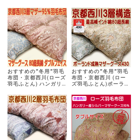
ング）142,870円
（シングル）126,500
円
おすすめの”冬用”羽毛
おすすめの”冬用”羽毛
布団・京都西川(ローズ
布団・京都西川 (ロー
羽毛ふとん) ハンガリ
ズ羽毛ふとん)ポーラン
ー産ホワイトマザーグ
ド産マザーグース（シ
ース（シングル）
ングル）150,000円
150,000円