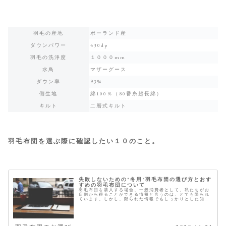
羽毛の産地
ポーランド産
ダウンパワー
430dp
羽毛の洗浄度
１０００mm
水鳥
マザーグース
ダウン率
93%
側生地
綿100％（80番糸超長綿）
キルト
二層式キルト
羽毛布団を選ぶ際に確認したい１０のこと。
失敗しないための"冬用"羽毛布団の選び方とおす
すめの羽毛布団について
羽毛布団を購入する場合、一般消費者として、私たちがお
店側から得ることができる情報と言うのは、とても限られ
ています。しかし、限られた情報でもしっかりとした知識
をもっていれば、正しい羽毛布団選びは可能です。 こちら
では、おすすめの冬用の羽毛布団...