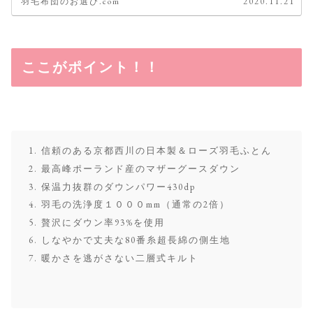
羽毛布団のお選び.com
2020.11.21
ここがポイント！！
信頼のある京都西川の日本製＆ローズ羽毛ふとん
最高峰ポーランド産のマザーグースダウン
保温力抜群のダウンパワー430dp
羽毛の洗浄度１０００mm（通常の2倍）
贅沢にダウン率93%を使用
しなやかで丈夫な80番糸超長綿の側生地
暖かさを逃がさない二層式キルト