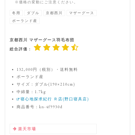
※価格の変動にご注意ください。
冬用
ダブル
京都西川
マザーグース
ポーランド産
京都西川 マザーグース羽毛布団
総合評価：
132,000円（税別）・送料無料
ポーランド産
サイズ：ダブル(190×210cm)
中綿量：1.7kg
寝心地探求紀行 Ｒ店(野口寝具店)
商品番号：kn-4f9930d
楽天市場