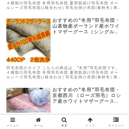
４種類の羽毛布団 冬用羽毛布団 夏用肌掛け羽毛布団 オー
ルシーズ羽毛布団(2枚合わせ) 羽毛合掛け布団(春秋冬) 商品
概要 ※星は当サイトにて全てのスペックを元に独自に採点
したもので...
おすすめの”冬用”羽毛布団・
山甚物産ポーランド産ホワイ
トマザーグース（シングル）
115,000円
羽毛布団のタイプ こちらの商品は、”冬用”羽毛布団です。
４種類の羽毛布団 冬用羽毛布団 夏用肌掛け羽毛布団 オー
ルシーズ羽毛布団(2枚合わせ) 羽毛合掛け布団(春秋冬) 商品
概要 ※星は当サイトにて全てのスペックを元に独自に採点
したもので...
おすすめの”冬用”羽毛布団・
京都西川 （ローズ羽毛）ロシ
ア産ホワイトマザーグース
（シングル）110,000円
羽毛布団のタイプ こちらの商品は、”冬用”羽毛布団です。
４種類の羽毛布団 冬用羽毛布団 夏用肌掛け羽毛布団 オー
メニュー
ホーム
検索
トップ
サイドバー
ルシーズ羽毛布団(2枚合わせ) 羽毛合掛け布団(春秋冬) 商品