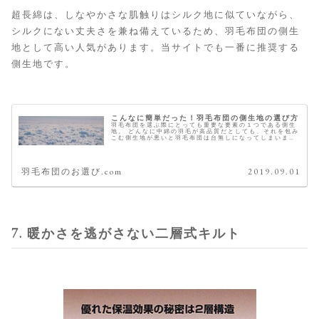
超長綿は、しなやかさな肌触りはシルク地に似ていながら、
シルクにない丈夫さを兼ね備えているため、羽毛布団の側生
地として高い人気があります。当サイトでも一番に推奨する
側生地です。
こんなに簡単だった！羽毛布団の側生地の選び方
羽毛布団を選ぶ際にとっても重要な要素の１つである側生
地。 どんなに中綿の羽毛が高品質だとしても、それを包み
こむ側生地が悪いと羽毛布団は台無しになってしまいま
す。 低品質な側生地を購入者から挙げられる不満として一
番多いのが、「ガサガサいう音が...
羽毛布団のお選び.com
2019.09.01
7. 暖かさを逃がさない二層式キルト