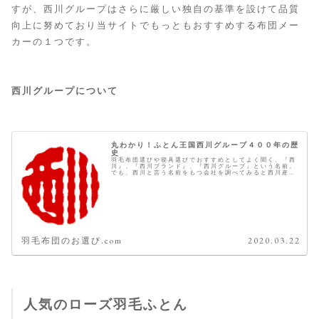
すが、西川グループはさらに厳しい独自の基準を設けて品質
向上に努めており当サイトでもっともおすすめする布団メー
カーの１つです。
西川グループについて
丸わかり！ふとん王国西川グループ４００年の歴
史
羽毛布団選びや寝具選びでおすすめとしてよく聞く、『西
川』、『西川ブランド』、『西川グループ』という名前。
でも、西川と言う名前をもつ会社を調べてみると西川産
業、西川リビング、京都西川など、とてもたくさん出てき
ます。 よくよく調べてみるとそれ...
羽毛布団のお選び.com
2020.03.22
人気のローズ羽毛ふとん