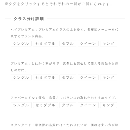
※タグをクリックするとそれぞれの一覧がご覧になれます。
クラス分け詳細
ハイプレミアム：プレミアムクラスの上をゆく、各布団メーカーを代
表するブランド商品。
シングル
セミダブル
ダブル
クイーン
キング
プレミアム：とにかく寒がりで、真冬にも安心して使える商品をお探
しの方に。
シングル
セミダブル
ダブル
クイーン
キング
アッパーミドル：価格・品質共にバランスの取れたおすすめタイプ。
シングル
セミダブル
ダブル
クイーン
キング
スタンダード：最低限の品質にはこだわりたいが、価格は安い方が助