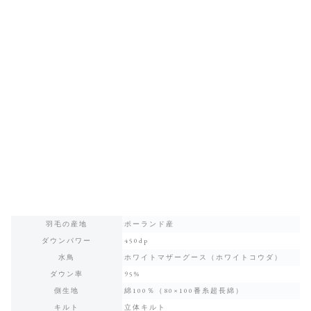
羽毛の産地
ポーランド産
ダウンパワー
450dp
水鳥
ホワイトマザーグース（ホワイトコウダ）
ダウン率
95%
側生地
綿100％（80×100番糸超長綿）
キルト
立体キルト