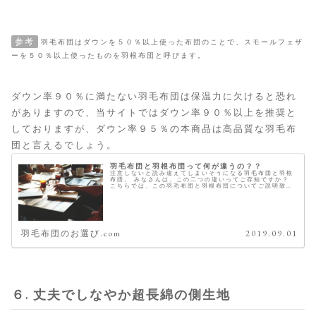
参考
羽毛布団はダウンを５０％以上使った布団のことで、スモールフェザ
ーを５０％以上使ったものを羽根布団と呼びます。
ダウン率９０％に満たない羽毛布団は保温力に欠けると恐れ
がありますので、当サイトではダウン率９０％以上を推奨と
しておりますが、ダウン率９５％の本商品は高品質な羽毛布
団と言えるでしょう。
羽毛布団と羽根布団って何が違うの？？
注意しないと読み違えてしまいそうになる羽毛布団と羽根
布団。 みなさんは、この二つの違いってご存知ですか？
こちらでは、この羽毛布団と羽根布団についてご説明致し
ます。 違いは、中綿のダウン比率 羽毛布団も羽根布団も
中綿は、ダウンとスモールでで...
羽毛布団のお選び.com
2019.09.01
６. 丈夫でしなやか超長綿の側生地