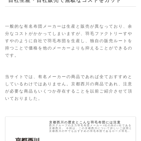
自社生産・自社販売で無駄なコストをカット
一般的な有名布団メーカーは生産と販売が異なっており、余
分なコストがかかってしまいますが、羽毛ファクトリーすや
すやのように自社で羽毛布団を生産し、独自の販売ルートを
持つことで価格を他のメーカーよりも抑えることができるの
です。
当サイトでは、有名メーカーの商品であれば全ておすすめと
しているわけではありません。京都西川の商品であれ、注意
が必要な商品もいくつか存在することを以前ご紹介させて頂
いておりました。
京都西川の歴史とこんな羽毛布団には注意
西川グループの主力羽毛布団メーカー3社の内の1社である
京都西川。 今回は、この京都西川について詳しいご説明と
京都西川の中でもおすすめの羽毛布団であるローズ羽毛ふ
とんについてのお話です。 京都西川の歴史 京都西川の開
設は寛延3年1750年 西...