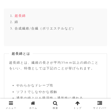
超長綿
綿
合成繊維/合繊（ポリエステルなど）
超長綿とは
超長綿とは、繊維の長さが平均35ｍｍ以上の綿のこと
をいい、特徴としては下記のことが挙げられます。
やわらかなドレープ性
ソフトでしなやかな感触
通常の綿よりも吸湿性・通気性に優れる
輝くような光沢で艶やか
メニュー
ホーム
検索
トップ
サイドバー