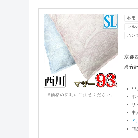
冬用
シル
ハン
京都
総合
5
※価格の変動にご注意ください。
ポ
サ
中
商