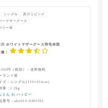
シングル
西川リビング
バーマザーグース
ガリー産
西川 ホワイトマザーグース羽毛布団
評価：
5,000円（税別）・送料無料
ーランド産
イズ：シングル(150×210cm)
綿量：1.2kg
ふとん de ハッピー
品番号：uk6010-HM93SL