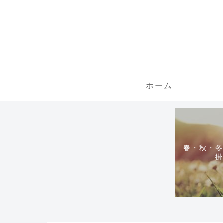
ホーム
春・秋・冬
掛