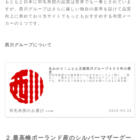
もともと日本に羽毛布団の品質は世界でも一番とされていま
すが、西川グループはさらに厳しい独自の基準を設けて品質
向上に努めており当サイトでもっともおすすめする布団メー
カーの１つです。
西川グループについて
丸わかり！ふとん王国西川グループ４００年の歴
史
羽毛布団選びや寝具選びでおすすめとしてよく聞く、『西
川』、『西川ブランド』、『西川グループ』という名前。
でも、西川と言う名前をもつ会社を調べてみると西川産
業、西川リビング、京都西川など、とてもたくさん出てき
ます。 よくよく調べてみるとそれ...
羽毛布団のお選び.com
2020.03.22
２.最高峰ポーランド産のシルバーマザーグー