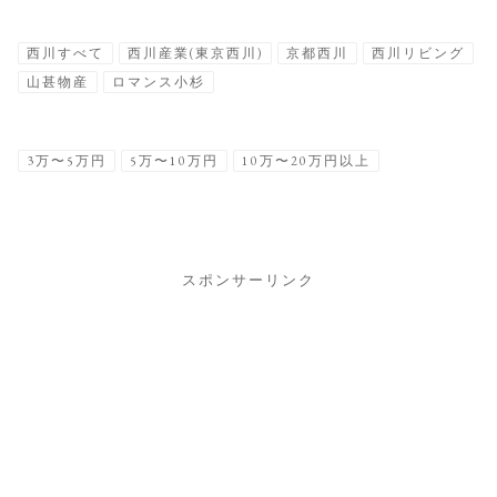
西川すべて
西川産業(東京西川)
京都西川
西川リビング
山甚物産
ロマンス小杉
3万〜5万円
5万〜10万円
10万〜20万円以上
スポンサーリンク