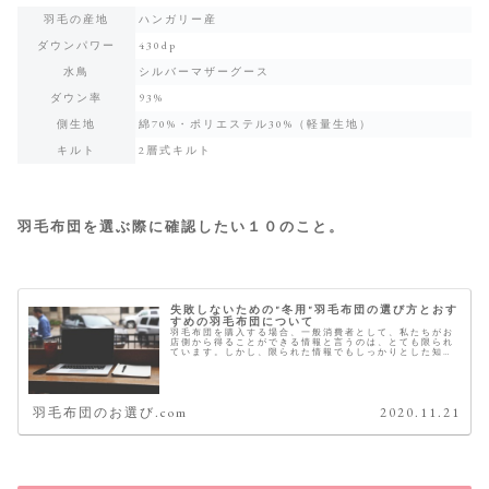
羽毛の産地
ハンガリー産
ダウンパワー
430dp
水鳥
シルバーマザーグース
ダウン率
93%
側生地
綿70%・ポリエステル30%（軽量生地）
キルト
2層式キルト
羽毛布団を選ぶ際に確認したい１０のこと。
失敗しないための"冬用"羽毛布団の選び方とおす
すめの羽毛布団について
羽毛布団を購入する場合、一般消費者として、私たちがお
店側から得ることができる情報と言うのは、とても限られ
ています。しかし、限られた情報でもしっかりとした知識
をもっていれば、正しい羽毛布団選びは可能です。 こちら
では、おすすめの冬用の羽毛布団...
羽毛布団のお選び.com
2020.11.21