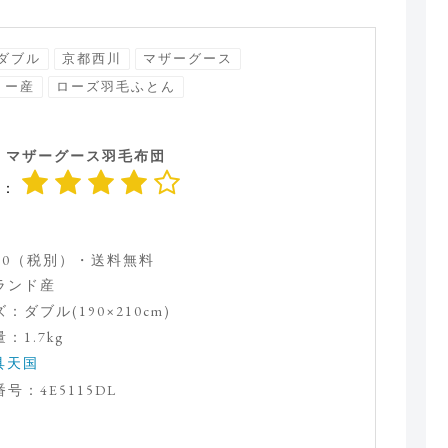
ダブル
京都西川
マザーグース
リー産
ローズ羽毛ふとん
 マザーグース羽毛布団
価：
000（税別）・送料無料
ランド産
：ダブル(190×210cm)
：1.7kg
具天国
号：4E5115DL