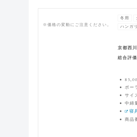
冬用
※価格の変動にご注意ください。
ハンガ
京都西川
総合評
83,
ポー
サイズ
中綿量
寝
商品番