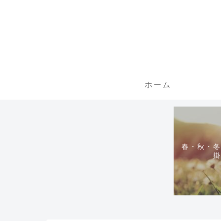
ホーム
春・秋・冬
掛