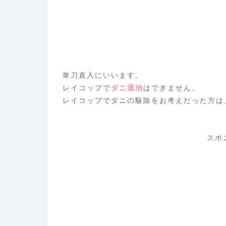
単刀直入にいいます。
レイコップで
ダニ退治
はできません。
レイコップでダニの駆除をお考えだった方は
スポ