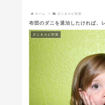
ホーム
ダニ＆カビ対策
布団のダニを退治したければ、
ダニ＆カビ対策