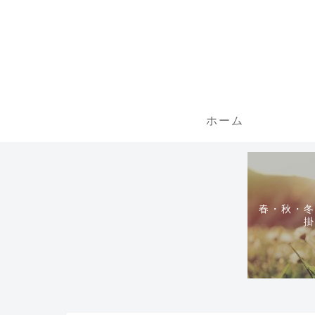
ホーム
春・秋・冬
掛