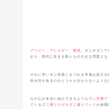
アトピー、アレルギー、喘息。
ダニやダニア
おり、現代に生きる私たちの大きな問題とな
それに伴いダニ対策にまつわる市場は拡大を
効き目があるのかどうかも分からない
ような
なかなか本当に紹介できるような
ダニ対策グ
ている
ダニ捕りロボ＆ダニ捕りマット
が画期