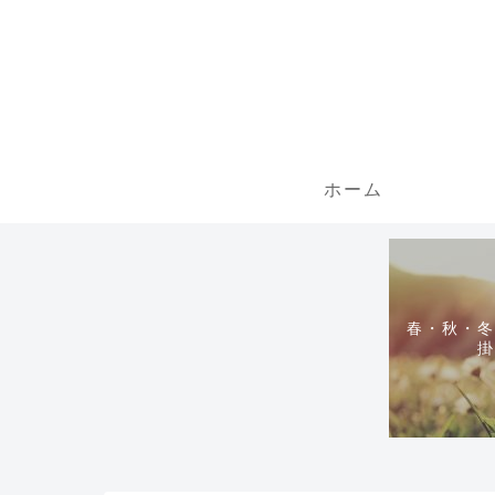
ホーム
春・秋・冬
掛