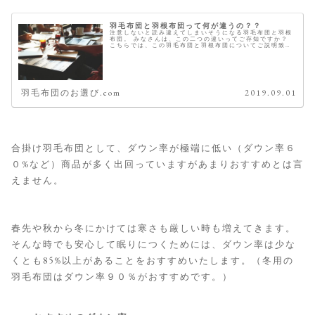
羽毛布団と羽根布団って何が違うの？？
注意しないと読み違えてしまいそうになる羽毛布団と羽根
布団。 みなさんは、この二つの違いってご存知ですか？
こちらでは、この羽毛布団と羽根布団についてご説明致し
ます。 違いは、中綿のダウン比率 羽毛布団も羽根布団も
中綿は、ダウンとスモールでで...
羽毛布団のお選び.com
2019.09.01
合掛け羽毛布団として、ダウン率が極端に低い（ダウン率６
０%など）商品が多く出回っていますがあまりおすすめとは言
えません。
春先や秋から冬にかけては寒さも厳しい時も増えてきます。
そんな時でも安心して眠りにつくためには、ダウン率は少な
くとも85%以上があることをおすすめいたします。（冬用の
羽毛布団はダウン率９０％がおすすめです。）