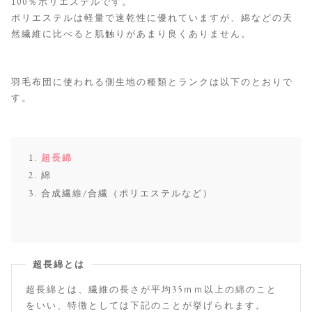
100％ポリエステルです。
ポリエステルは軽量で速乾性に優れていますが、綿などの天
然繊維に比べると肌触りがあまり良くありません。
羽毛布団に使われる側生地の種類とランクは以下のとおりで
す。
超長綿
綿
合成繊維/合繊（ポリエステルなど）
超長綿とは
超長綿とは、繊維の長さが平均35ｍｍ以上の綿のこと
をいい、特徴としては下記のことが挙げられます。