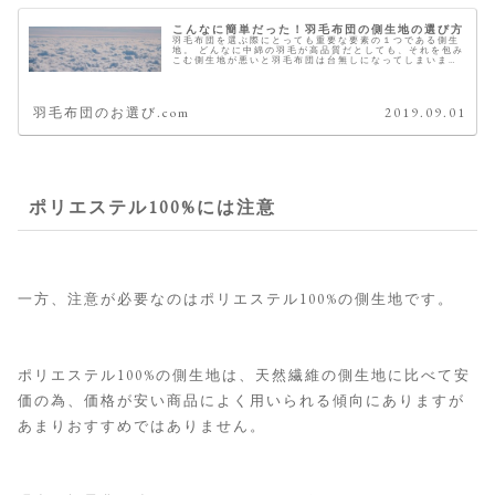
こんなに簡単だった！羽毛布団の側生地の選び方
羽毛布団を選ぶ際にとっても重要な要素の１つである側生
地。 どんなに中綿の羽毛が高品質だとしても、それを包み
こむ側生地が悪いと羽毛布団は台無しになってしまいま
す。 低品質な側生地を購入者から挙げられる不満として一
番多いのが、「ガサガサいう音が...
羽毛布団のお選び.com
2019.09.01
ポリエステル100%には注意
一方、注意が必要なのはポリエステル100%の側生地です。
ポリエステル100%の側生地は、天然繊維の側生地に比べて安
価の為、価格が安い商品によく用いられる傾向にありますが
あまりおすすめではありません。