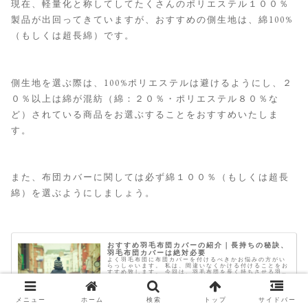
現在、軽量化と称してしてたくさんのポリエステル１００％
製品が出回ってきていますが、おすすめの側生地は、綿100%
（もしくは超長綿）です。
側生地を選ぶ際は、100%ポリエステルは避けるようにし、２
０％以上は綿が混紡（綿：２０％・ポリエステル８０％な
ど）されている商品をお選ぶすることをおすすめいたしま
す。
また、布団カバーに関しては必ず綿１００％（もしくは超長
綿）を選ぶようにしましょう。
おすすめ羽毛布団カバーの紹介｜長持ちの秘訣、
羽毛布団カバーは絶対必要
よく羽毛布団に布団カバーを付けるべきかお悩みの方がい
らっしゃいます。 私は、間違いなくかける付けることをお
すすめ致します。 今回は、羽毛布団を長く持ちさせる羽毛
布団カバーに関するお話です。 総合評価： 日本製・綿
100％ 繊細な肌触り 伝統...
メニュー
ホーム
検索
トップ
サイドバー