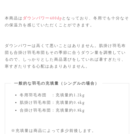
本商品は
ダウンパワー400dp
となっており、冬用でも十分なそ
の保温力を感じていただくことができます。
ダウンパワーは高くて悪いことはありません。肌掛け羽毛布
団も合掛け羽毛布団もその季節に合うダウン量を調整してい
るので、しっかりとした商品選びをしていれば暑すぎたり、
寒すぎたりする心配はあまりありません。
一般的な羽毛の充填量（シングルの場合）
冬用羽毛布団 ：充填量約1.2kg
肌掛け羽毛布団：充填量約0.4kg
合掛け羽毛布団：充填量約0.8kg
※充填量は商品によって多少前後します。