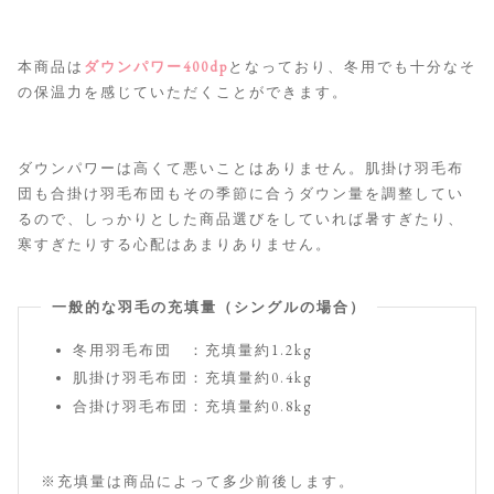
本商品は
ダウンパワー400dp
となっており、冬用でも十分なそ
の保温力を感じていただくことができます。
ダウンパワーは高くて悪いことはありません。肌掛け羽毛布
団も合掛け羽毛布団もその季節に合うダウン量を調整してい
るので、しっかりとした商品選びをしていれば暑すぎたり、
寒すぎたりする心配はあまりありません。
一般的な羽毛の充填量（シングルの場合）
冬用羽毛布団 ：充填量約1.2kg
肌掛け羽毛布団：充填量約0.4kg
合掛け羽毛布団：充填量約0.8kg
※充填量は商品によって多少前後します。