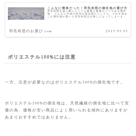
こんなに簡単だった！羽毛布団の側生地の選び方
羽毛布団を選ぶ際にとっても重要な要素の１つである側生
地。 どんなに中綿の羽毛が高品質だとしても、それを包み
こむ側生地が悪いと羽毛布団は台無しになってしまいま
す。 低品質な側生地を購入者から挙げられる不満として一
番多いのが、「ガサガサいう音が...
羽毛布団のお選び.com
2019.09.01
ポリエステル100%には注意
一方、注意が必要なのはポリエステル100%の側生地です。
ポリエステル100%の側生地は、天然繊維の側生地に比べて安
価の為、価格が安い商品によく用いられる傾向にありますが
あまりおすすめではありません。