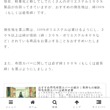
現在、軽量化と称してしてたくさんのポリエステル１００％
製品が出回ってきていますが、おすすめの側生地は、綿100%
（もしくは超長綿）です。
側生地を選ぶ際は、100%ポリエステルは避けるようにし、２
０％以上は綿が混紡（綿：２０％・ポリエステル８０％な
ど）されている商品をお選ぶすることをおすすめいたしま
す。
また、布団カバーに関しては必ず綿１００％（もしくは超長
綿）を選ぶようにしましょう。
おすすめ羽毛布団カバーの紹介｜長持ちの秘訣、
羽毛布団カバーは絶対必要
よく羽毛布団に布団カバーを付けるべきかお悩みの方がい
らっしゃいます。 私は、間違いなくかける付けることをお
すすめ致します。 今回は、羽毛布団を長く持ちさせる羽毛
布団カバーに関するお話です。 総合評価： 日本製・綿
100％ 繊細な肌触り 伝統...
メニュー
ホーム
検索
トップ
サイドバー