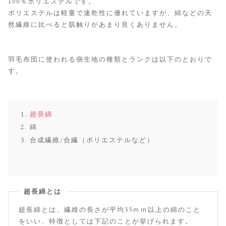
100％ポリエステルです。
ポリエステルは軽量で速乾性に優れていますが、綿などの天
然繊維に比べると肌触りがあまり良くありません。
羽毛布団に使われる側生地の種類とランクは以下のとおりで
す。
超長綿
綿
合成繊維/合繊（ポリエステルなど）
超長綿とは
超長綿とは、繊維の長さが平均35ｍｍ以上の綿のこと
をいい、特徴としては下記のことが挙げられます。