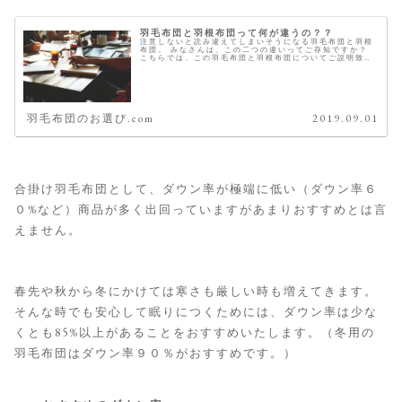
羽毛布団と羽根布団って何が違うの？？
注意しないと読み違えてしまいそうになる羽毛布団と羽根
布団。 みなさんは、この二つの違いってご存知ですか？
こちらでは、この羽毛布団と羽根布団についてご説明致し
ます。 違いは、中綿のダウン比率 羽毛布団も羽根布団も
中綿は、ダウンとスモールでで...
羽毛布団のお選び.com
2019.09.01
合掛け羽毛布団として、ダウン率が極端に低い（ダウン率６
０%など）商品が多く出回っていますがあまりおすすめとは言
えません。
春先や秋から冬にかけては寒さも厳しい時も増えてきます。
そんな時でも安心して眠りにつくためには、ダウン率は少な
くとも85%以上があることをおすすめいたします。（冬用の
羽毛布団はダウン率９０％がおすすめです。）