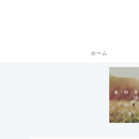
ホーム
春・秋・冬
掛