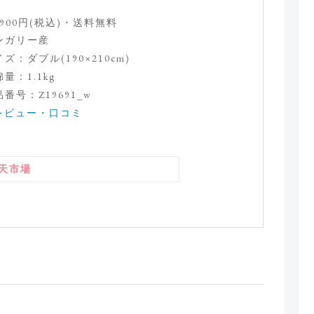
,900円(税込)・送料無料
ンガリー産
ズ：ダブル(190×210cm)
量：1.1kg
番号：Z19691_w
レビュー・口コミ
天市場