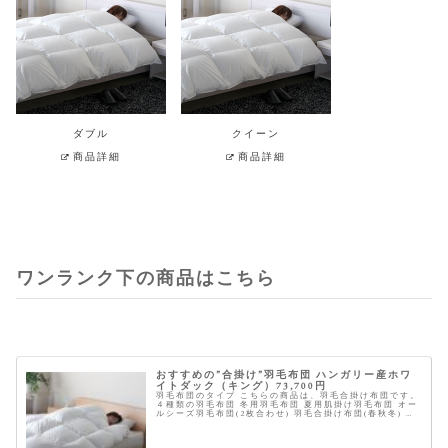
ダブル
クイーン
商品詳細
商品詳細
ワンランク下の商品はこちら
おすすめの”合掛け”羽毛布団 ハンガリー産ホワ
イトダック（キング）73,700円
羽毛布団のタイプ こちらの商品は、羽毛合掛け布団です。
４種類の羽毛布団 冬用羽毛布団 夏用肌掛け羽毛布団 オー
ルシーズ羽毛布団(2枚合わせ) 羽毛合掛け布団(春秋冬) 商
品概要 ※星は当サイトにて全てのスペックを元に独自に採
点したものです...