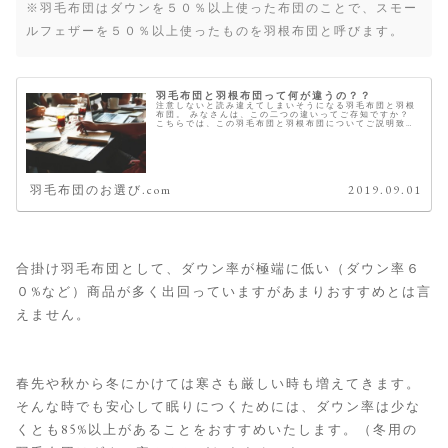
※羽毛布団はダウンを５０％以上使った布団のことで、スモー
ルフェザーを５０％以上使ったものを羽根布団と呼びます。
羽毛布団と羽根布団って何が違うの？？
注意しないと読み違えてしまいそうになる羽毛布団と羽根
布団。 みなさんは、この二つの違いってご存知ですか？
こちらでは、この羽毛布団と羽根布団についてご説明致し
ます。 違いは、中綿のダウン比率 羽毛布団も羽根布団も
中綿は、ダウンとスモールでで...
羽毛布団のお選び.com
2019.09.01
合掛け羽毛布団として、ダウン率が極端に低い（ダウン率６
０%など）商品が多く出回っていますがあまりおすすめとは言
えません。
春先や秋から冬にかけては寒さも厳しい時も増えてきます。
そんな時でも安心して眠りにつくためには、ダウン率は少な
くとも85%以上があることをおすすめいたします。（冬用の