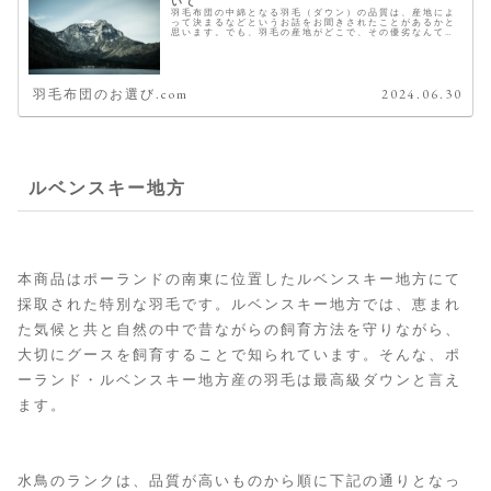
いて
羽毛布団の中綿となる羽毛（ダウン）の品質は、産地によ
って決まるなどというお話をお聞きされたことがあるかと
思います。でも、羽毛の産地がどこで、その優劣なんて国
の名前を聞いただけでは分かりませんよね。 こちらでは、
その羽毛の産地とおすすめをご紹...
羽毛布団のお選び.com
2024.06.30
ルベンスキー地方
本商品はポーランドの南東に位置したルベンスキー地方にて
採取された特別な羽毛です。ルベンスキー地方では、恵まれ
た気候と共と自然の中で昔ながらの飼育方法を守りながら、
大切にグースを飼育することで知られています。そんな、ポ
ーランド・ルベンスキー地方産の羽毛は最高級ダウンと言え
ます。
水鳥のランクは、品質が高いものから順に下記の通りとなっ