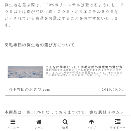
側生地を選ぶ際は、100%ポリエステルは避けるようにし、２
０％以上は綿が混紡（綿：２０％・ポリエステル８０％な
ど）されている商品をお選ぶすることをおすすめいたしま
す。
羽毛布団の側生地の選び方について
こんなに簡単だった！羽毛布団の側生地の選び方
羽毛布団を選ぶ際にとっても重要な要素の１つである側生
地。 どんなに中綿の羽毛が高品質だとしても、それを包み
こむ側生地が悪いと羽毛布団は台無しになってしまいま
す。 低品質な側生地を購入者から挙げられる不満として一
番多いのが、「ガサガサいう音が...
羽毛布団のお選び.com
2019.09.01
本商品は、綿100%となっておりますので、嫌な肌触りやムレ
感を感じることなく眠りにつくことができるでしょう。
メニュー
ホーム
検索
トップ
サイドバー