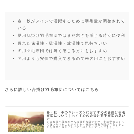
春・秋がメインで活躍するために羽毛量が調整されて
いる
夏用肌掛け羽毛布団ではまだ寒さを感じる時期に便利
優れた保温性・吸湿性・放湿性で気持ちいい
冬用羽毛布団では暑く感じる方にもおすすめ
冬用よりも安価で購入できるので来客用にもおすすめ
さらに詳しい合掛け羽毛布団についてはこちら
春・秋・冬の３シーズンにおすすめの合掛け羽毛
布団について｜おすすめの合掛け羽毛布団の選び
方
冬の布団と思われがちの羽毛布団ですが、実は季節によっ
て使い分けることができる４種類の羽毛布団が存在するこ
とを何度か当サイトにてご紹介させていただきました。 ４
種類の羽毛布団 冬用羽毛布団 春 秋 冬 羽毛肌掛け布団
（ダウンケット） 夏 羽毛...