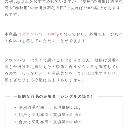
の400dp以上をおすすめしていますが、”夏用”の肌掛け羽毛布
団や”春秋用”の合掛け羽毛布団”であれば350dp以上がおすす
めです。
本商品は
ダウンパワー400dp
となっており、冬用でも十分なそ
の保温力を感じていただくことができます。
ダウンパワーは高くて悪いことはありません。肌掛け羽毛布
団も合掛け羽毛布団もその季節に合うダウン量を調整してい
るので、しっかりとした商品選びをしていれば暑すぎたり、
寒すぎたりする心配はあまりありません。
一般的な羽毛の充填量（シングルの場合）
冬用羽毛布団 ：充填量約1.2kg
肌掛け羽毛布団：充填量約0.4kg
合掛け羽毛布団：充填量約0.8kg