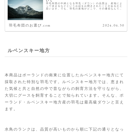
いて
羽毛布団の中綿となる羽毛（ダウン）の品質は、産地によ
って決まるなどというお話をお聞きされたことがあるかと
思います。でも、羽毛の産地がどこで、その優劣なんて国
の名前を聞いただけでは分かりませんよね。 こちらでは、
その羽毛の産地とおすすめをご紹...
羽毛布団のお選び.com
2024.06.30
ルベンスキー地方
本商品はポーランドの南東に位置したルベンスキー地方にて
採取された特別な羽毛です。ルベンスキー地方では、恵まれ
た気候と共と自然の中で昔ながらの飼育方法を守りながら、
大切にグースを飼育することで知られています。そんな、ポ
ーランド・ルベンスキー地方産の羽毛は最高級ダウンと言え
ます。
水鳥のランクは、品質が高いものから順に下記の通りとなっ