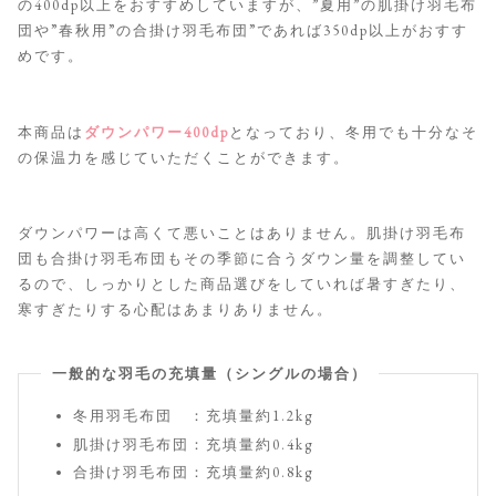
の400dp以上をおすすめしていますが、”夏用”の肌掛け羽毛布
団や”春秋用”の合掛け羽毛布団”であれば350dp以上がおすす
めです。
本商品は
ダウンパワー400dp
となっており、冬用でも十分なそ
の保温力を感じていただくことができます。
ダウンパワーは高くて悪いことはありません。肌掛け羽毛布
団も合掛け羽毛布団もその季節に合うダウン量を調整してい
るので、しっかりとした商品選びをしていれば暑すぎたり、
寒すぎたりする心配はあまりありません。
一般的な羽毛の充填量（シングルの場合）
冬用羽毛布団 ：充填量約1.2kg
肌掛け羽毛布団：充填量約0.4kg
合掛け羽毛布団：充填量約0.8kg