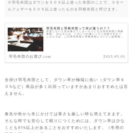
※羽毛布団はダウンを５０％以上使った布団のことで、スモー
ルフェザーを５０％以上使ったものを羽根布団と呼びます。
羽毛布団と羽根布団って何が違うの？？
注意しないと読み違えてしまいそうになる羽毛布団と羽根
布団。 みなさんは、この二つの違いってご存知ですか？
こちらでは、この羽毛布団と羽根布団についてご説明致し
ます。 違いは、中綿のダウン比率 羽毛布団も羽根布団も
中綿は、ダウンとスモールでで...
羽毛布団のお選び.com
2019.09.01
合掛け羽毛布団として、ダウン率が極端に低い（ダウン率６
０%など）商品が多く出回っていますがあまりおすすめとは言
えません。
春先や秋から冬にかけては寒さも厳しい時も増えてきます。
そんな時でも安心して眠りにつくためには、ダウン率は少な
くとも85%以上があることをおすすめいたします。（冬用の