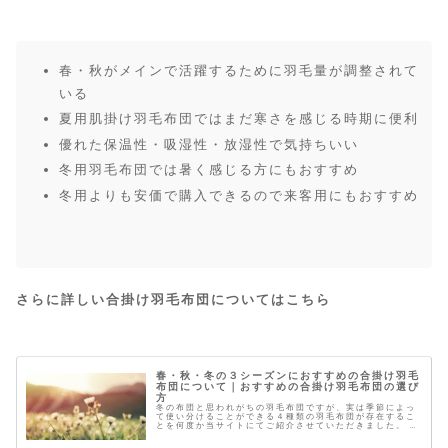
春・秋がメインで活躍するために羽毛量が調整されて
いる
夏用肌掛け羽毛布団ではまだ寒さを感じる時期に便利
優れた保温性・吸湿性・放湿性で気持ちいい
冬用羽毛布団では暑く感じる方にもおすすめ
冬用よりも安価で購入できるので来客用にもおすすめ
さらに詳しい合掛け羽毛布団についてはこちら
春・秋・冬の３シーズンにおすすめの合掛け羽毛
布団について｜おすすめの合掛け羽毛布団の選び
方
冬の布団と思われがちの羽毛布団ですが、実は季節によっ
て使い分けることができる４種類の羽毛布団が存在するこ
とを何度か当サイトにてご紹介させていただきました。 ４
種類の羽毛布団 冬用羽毛布団 春 秋 冬 羽毛肌掛け布団
（ダウンケット） 夏 羽毛...