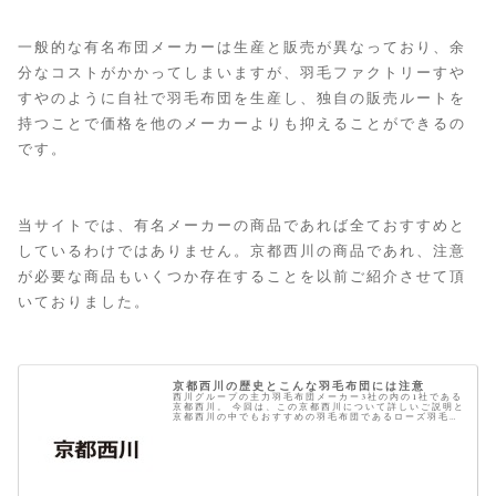
一般的な有名布団メーカーは生産と販売が異なっており、余
分なコストがかかってしまいますが、羽毛ファクトリーすや
すやのように自社で羽毛布団を生産し、独自の販売ルートを
持つことで価格を他のメーカーよりも抑えることができるの
です。
当サイトでは、有名メーカーの商品であれば全ておすすめと
しているわけではありません。京都西川の商品であれ、注意
が必要な商品もいくつか存在することを以前ご紹介させて頂
いておりました。
京都西川の歴史とこんな羽毛布団には注意
西川グループの主力羽毛布団メーカー3社の内の1社である
京都西川。 今回は、この京都西川について詳しいご説明と
京都西川の中でもおすすめの羽毛布団であるローズ羽毛ふ
とんについてのお話です。 京都西川の歴史 京都西川の開
設は寛延3年1750年 西...