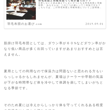
羽毛布団と羽根布団って何が違うの？？
注意しないと読み違えてしまいそうになる羽毛布団と羽根
布団。 みなさんは、この二つの違いってご存知ですか？
こちらでは、この羽毛布団と羽根布団についてご説明致し
ます。 違いは、中綿のダウン比率 羽毛布団も羽根布団も
中綿は、ダウンとスモールでで...
羽毛布団のお選び.com
2019.09.01
肌掛け羽毛布団としては、ダウン率が６０%などダウン率がか
なり低い商品が多く出回っていますがあまりおすすめとは言
えません。
夏用としての利用なので保温力は問題ないと思われる方もい
らっしゃるかもしれませんが、夏場はクーラーや早朝の気温
が下がる時間帯など体を冷やして体調を崩してしまいがちと
なる季節です。
そのため夏には冷えからしっかり体を守ってくれるある程度