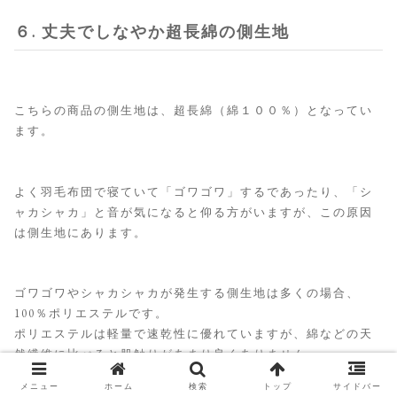
６. 丈夫でしなやか超長綿の側生地
こちらの商品の側生地は、超長綿（綿１００％）となってい
ます。
よく羽毛布団で寝ていて「ゴワゴワ」するであったり、「シ
ャカシャカ」と音が気になると仰る方がいますが、この原因
は側生地にあります。
ゴワゴワやシャカシャカが発生する側生地は多くの場合、
100％ポリエステルです。
ポリエステルは軽量で速乾性に優れていますが、綿などの天
然繊維に比べると肌触りがあまり良くありません。
メニュー
ホーム
検索
トップ
サイドバー