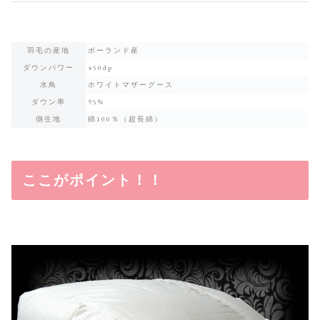
羽毛の産地
ポーランド産
ダウンパワー
450dp
水鳥
ホワイトマザーグース
ダウン率
95%
側生地
綿100％（超長綿）
ここがポイント！！