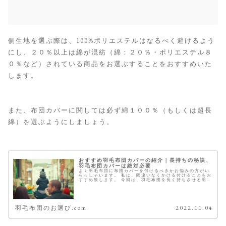
側生地を選ぶ際は、100%ポリエステルはなるべく避けるよう
にし、２０％以上は綿が混紡（綿：２０％・ポリエステル８
０％など）されている商品をお選ぶすることをおすすめいた
します。
また、布団カバーに関しては必ず綿１００％（もしくは超長
綿）を選ぶようにしましょう。
おすすめ羽毛布団カバーの紹介｜長持ちの秘訣、
羽毛布団カバーは絶対必要
よく羽毛布団に布団カバーを付けるべきかお悩みの方がい
らっしゃいます。 私は、間違いなくかける付けることをお
すすめ致します。 今回は、羽毛布団を長く持ちさせる羽毛
布団カバーに関するお話です。 総合評価： 日本製・綿
100％ 繊細な肌触り 伝統...
羽毛布団のお選び.com
2022.11.04