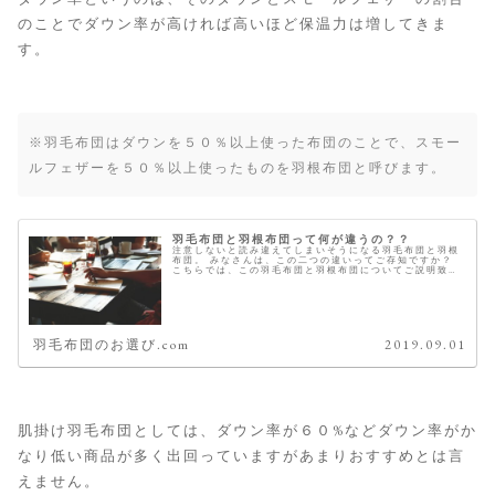
のことでダウン率が高ければ高いほど保温力は増してきま
す。
※羽毛布団はダウンを５０％以上使った布団のことで、スモー
ルフェザーを５０％以上使ったものを羽根布団と呼びます。
羽毛布団と羽根布団って何が違うの？？
注意しないと読み違えてしまいそうになる羽毛布団と羽根
布団。 みなさんは、この二つの違いってご存知ですか？
こちらでは、この羽毛布団と羽根布団についてご説明致し
ます。 違いは、中綿のダウン比率 羽毛布団も羽根布団も
中綿は、ダウンとスモールでで...
羽毛布団のお選び.com
2019.09.01
肌掛け羽毛布団としては、ダウン率が６０%などダウン率がか
なり低い商品が多く出回っていますがあまりおすすめとは言
えません。