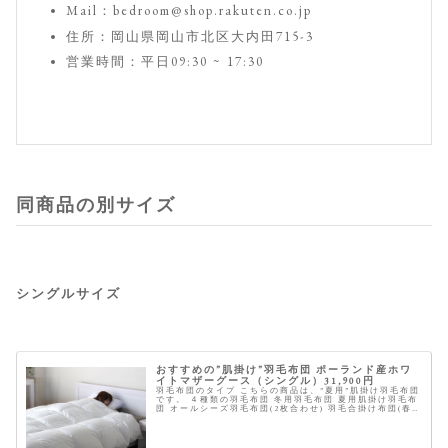
Mail：bedroom@shop.rakuten.co.jp
住所：岡山県岡山市北区大内田715-3
営業時間：平日09:30 ~ 17:30
同商品の別サイズ
シングルサイズ
おすすめの”肌掛け”羽毛布団 ポーランド産ホワ
イトマザーグース（シングル）31,900円
羽毛布団のタイプ こちらの商品は、”夏用”肌掛け羽毛布団
です。 ４種類の羽毛布団 冬用羽毛布団 夏用肌掛け羽毛布
団 オールシーズ羽毛布団(2枚合わせ) 羽毛合掛け布団(春
秋冬) 商品概要 ※星は当サイトにて全てのスペックを元に
独自に採点した...