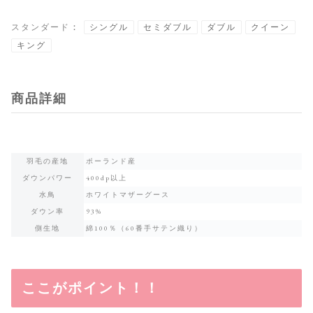
：
スタンダード
シングル
セミダブル
ダブル
クイーン
キング
商品詳細
羽毛の産地
ポーランド産
ダウンパワー
400dp以上
水鳥
ホワイトマザーグース
ダウン率
93%
側生地
綿100％（60番手サテン織り）
ここがポイント！！