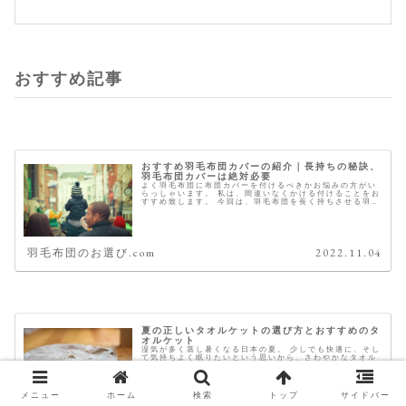
おすすめ記事
おすすめ羽毛布団カバーの紹介｜長持ちの秘訣、
羽毛布団カバーは絶対必要
よく羽毛布団に布団カバーを付けるべきかお悩みの方がい
らっしゃいます。 私は、間違いなくかける付けることをお
すすめ致します。 今回は、羽毛布団を長く持ちさせる羽毛
布団カバーに関するお話です。 総合評価： 日本製・綿
100％ 繊細な肌触り 伝統...
羽毛布団のお選び.com
2022.11.04
夏の正しいタオルケットの選び方とおすすめのタ
オルケット
湿気が多く蒸し暑くなる日本の夏。 少しでも快適に、そし
て気持ちよく眠りたいという思いから、さわやかなタオル
の感触をヒントとしてタオルケットは生まれました。それ
以降、手軽に丸洗いができ、取り扱いが簡単なタオルケッ
トは、夏の代名詞ともなってきま...
メニュー
ホーム
検索
トップ
サイドバー
羽毛布団のお選び.com
2020.03.22