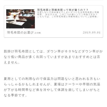
羽毛布団と羽根布団って何が違うの？？
注意しないと読み違えてしまいそうになる羽毛布団と羽根
布団。 みなさんは、この二つの違いってご存知ですか？
こちらでは、この羽毛布団と羽根布団についてご説明致し
ます。 違いは、中綿のダウン比率 羽毛布団も羽根布団も
中綿は、ダウンとスモールでで...
羽毛布団のお選び.com
2019.09.01
肌掛け羽毛布団としては、ダウン率が６０%などダウン率がか
なり低い商品が多く出回っていますがあまりおすすめとは言
えません。
夏用としての利用なので保温力は問題ないと思われる方もい
らっしゃるかもしれませんが、夏場はクーラーや早朝の気温
が下がる時間帯など体を冷やして体調を崩してしまいがちと
なる季節です。