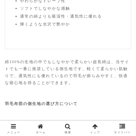
やわらかなドレープ性
ソフトでしなやかな感触
通常の綿よりも吸湿性・通気性に優れる
輝くような光沢で艶やか
綿100%の生地の中でもしなやかで柔らかい超長綿は、当サイ
トでも一番に推奨している側生地です。軽くて柔らかい肌触
りで、通気性にも優れているので羽毛が膨らみやすく、快適
な寝心地を得ることができます。
羽毛布団の側生地の選び方について
こんなに簡単だった！羽毛布団の側生地の選び方
羽毛布団を選ぶ際にとっても重要な要素の１つである側生
メニュー
ホーム
検索
トップ
サイドバー
地。 どんなに中綿の羽毛が高品質だとしても、それを包み
こむ側生地が悪いと羽毛布団は台無しになってしまいま