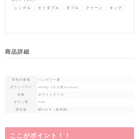
シングル
セミダブル
ダブル
クイーン
キング
商品詳細
羽毛の産地
ハンガリー産
ダウンパワー
400dp（かさ高165mm）
水鳥
ホワイトグース
ダウン率
93%
側生地
綿100％（超長綿）
ここがポイント！！