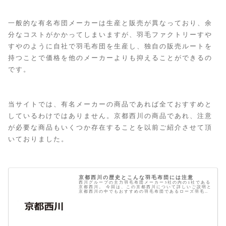
一般的な有名布団メーカーは生産と販売が異なっており、余
分なコストがかかってしまいますが、羽毛ファクトリーすや
すやのように自社で羽毛布団を生産し、独自の販売ルートを
持つことで価格を他のメーカーよりも抑えることができるの
です。
当サイトでは、有名メーカーの商品であれば全ておすすめと
しているわけではありません。京都西川の商品であれ、注意
が必要な商品もいくつか存在することを以前ご紹介させて頂
いておりました。
京都西川の歴史とこんな羽毛布団には注意
西川グループの主力羽毛布団メーカー3社の内の1社である
京都西川。 今回は、この京都西川について詳しいご説明と
京都西川の中でもおすすめの羽毛布団であるローズ羽毛ふ
とんについてのお話です。 京都西川の歴史 京都西川の開
設は寛延3年1750年 西...