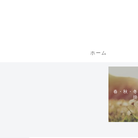
ホーム
春・秋・冬
掛