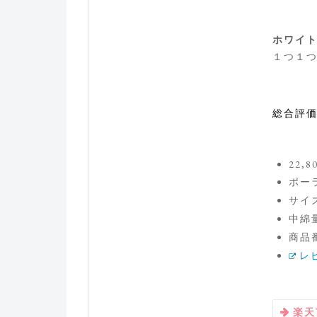
ホワイト
１つ１
総合評
22,
ポー
サイズ
中綿量
商品番
レ
楽天