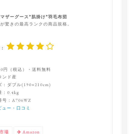
マザーグース”肌掛け”羽毛布団
つが驚きの最高ランクの商品規格。
価：
800円（税込）・送料無料
ランド産
：ダブル(190×210cm)
：0.4kg
号：A706WZ
ビュー・口コミ
市場
Amazon